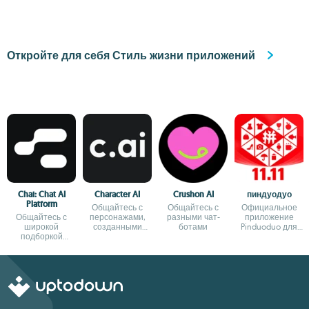
Откройте для себя Стиль жизни приложений
Chai: Chat AI
Character AI
Crushon AI
пиндуодуо
Platform
Общайтесь с
Общайтесь с
Официальное
Общайтесь с
персонажами,
разными чат-
приложение
широкой
созданными
ботами
Pinduoduo для
подборкой
искусственным
Android
вымышленных
интеллектом
персонажей