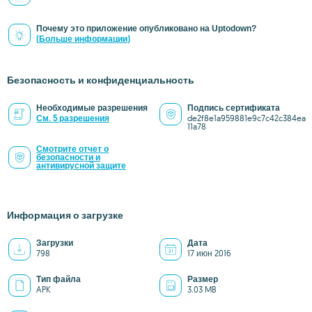
Почему это приложение опубликовано на Uptodown?
(Больше информации)
Безопасность и конфиденциальность
Необходимые разрешения
Подпись сертификата
См. 5 разрешения
de2f8e1a959881e9c7c42c384ea
11a78
Смотрите отчет о
безопасности и
антивирусной защите
Информация о загрузке
Загрузки
Дата
798
17 июн 2016
Тип файла
Размер
APK
3.03 MB