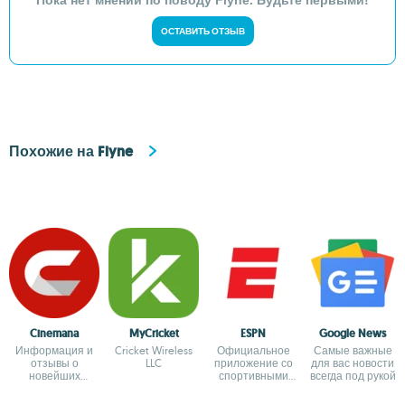
Пока нет мнений по поводу Flyne. Будьте первыми!
ОСТАВИТЬ ОТЗЫВ
Похожие на Flyne
Cinemana
MyCricket
ESPN
Google News
Информация и
Cricket Wireless
Официальное
Самые важные
отзывы о
LLC
приложение со
для вас новости
новейших
спортивными
всегда под рукой
фильмах
результатами от
ESPN